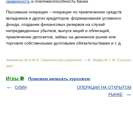
ликвидность
и платежеспособность банка.
Пассивные операции – операции по привлечению средств
вкладчиков и других кредиторов: формирование уставного
фонда, создание финансовых резервов на случай
непредвиденных убытков, выпуск акций и облигаций,
привлечение депозитов, займы на денежном рынке или
торговля собственными долговыми обязательствами и т. д.
Экономика от А до Я: Тематический справочник. — М.: Инфра-М
.
Г. М. Гукасьян
.
2007
.
Игры ⚽
Поможем написать курсовую
ОЛИН
ОПЕРАЦИИ НА ОТКРЫТОМ
РЫНКЕ